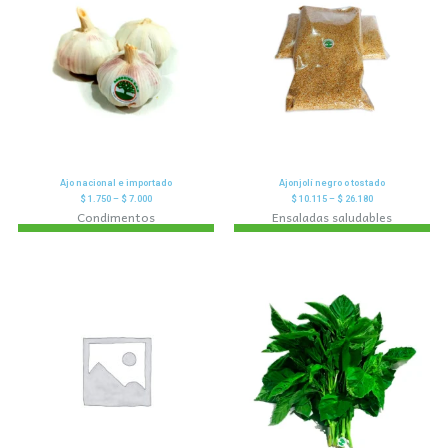
Ajo nacional e importado
Ajonjolí negro o tostado
$
1.750
–
$
7.000
$
10.115
–
$
26.180
Condimentos
Ensaladas saludables