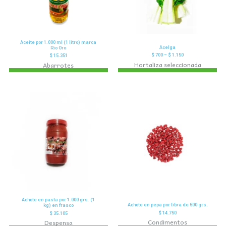
Aceite por 1.000 ml (1 litro) marca
Acelga
Rio Oro
$
700
–
$
1.150
$
15.351
Hortaliza seleccionada
Abarrotes
Achote en pasta por 1.000 grs. (1
Achote en pepa por libra de 500 grs.
kg) en frasco
$
14.750
$
35.105
Condimentos
Despensa