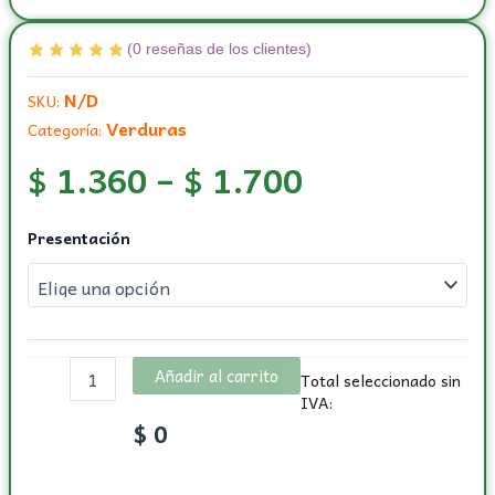
(
0
reseñas de los clientes)
N/D
SKU:
Verduras
Categoría:
$
1.360
–
$
1.700
Guatila
Presentación
cantidad
Añadir al carrito
Total seleccionado sin
IVA:
$
0