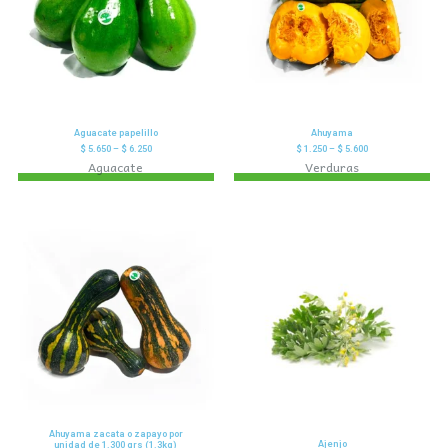
Aguacate papelillo
Ahuyama
$
5.650
–
$
6.250
$
1.250
–
$
5.600
Aguacate
Verduras
Ahuyama zacata o zapayo por
Ajenjo
unidad de 1.300 grs (1.3kg)