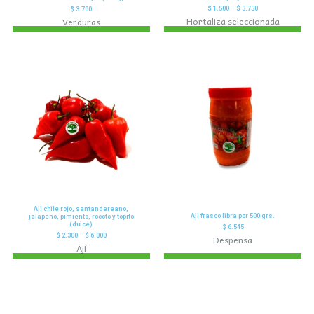
$
1.500
–
$
3.750
$
3.700
Hortaliza seleccionada
Verduras
Aji chile rojo, santandereano,
Aji frasco libra por 500 grs.
jalapeño, pimiento, rocoto y topito
(dulce)
$
6.545
$
2.300
–
$
6.000
Despensa
Ají