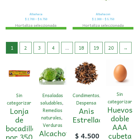
Albahaca
Albahacon
$
2.700
–
$
6.750
$
2.300
–
$
5.750
Hortaliza seleccionada
Hortaliza seleccionada
1
2
3
4
…
18
19
20
→
Sin
Sin
Ensaladas
Condimentos
,
categorizar
categorizar
saludables
,
Despensa
Huevos
Lonja
Anis
Remedios
doble
de
Estrellado
naturales
,
AAA
Verduras
bocadillo
Alcachofa
cubeta
$
4.500
por 350