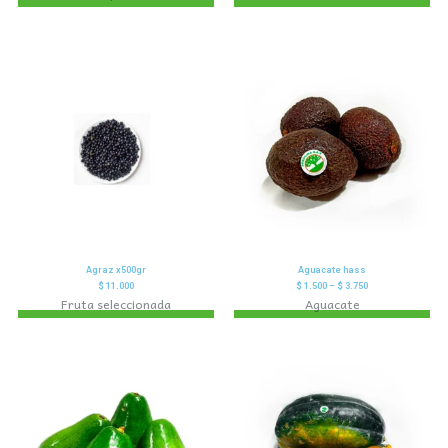
Agraz x500gr
Aguacate hass
$
11.000
$
1.500
–
$
3.750
Fruta seleccionada
Aguacate