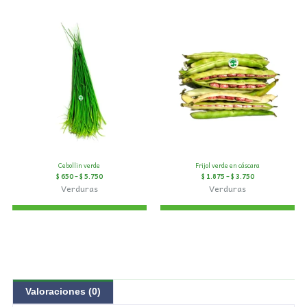
Cebollin verde
Frijol verde en cáscara
$
650
–
$
5.750
$
1.875
–
$
3.750
Verduras
Verduras
Valoraciones (0)