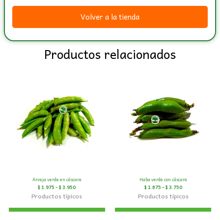
Volver a la tienda
Productos relacionados
Arveja verde en cáscara
Haba verde con cáscara
$
1.975
–
$
3.950
$
1.875
–
$
3.750
Productos típicos
Productos típicos