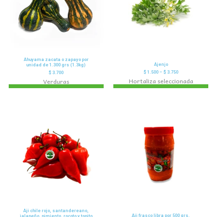
Ahuyama zacata o zapayo por
Ajenjo
unidad de 1.300 grs (1.3kg)
$
1.500
–
$
3.750
$
3.700
Hortaliza seleccionada
Verduras
Aji chile rojo, santandereano,
Aji frasco libra por 500 grs.
jalapeño, pimiento, rocoto y topito