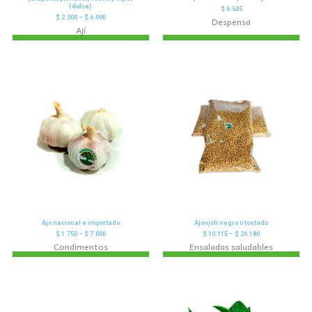
(dulce)
$
6.545
$
2.300
–
$
6.000
Despensa
Ají
Ajo nacional e importado
Ajonjolí negro o tostado
$
1.750
–
$
7.000
$
10.115
–
$
26.180
Condimentos
Ensaladas saludables