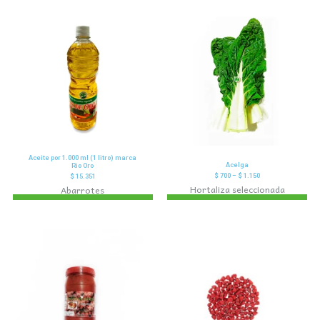
Aceite por 1.000 ml (1 litro) marca
Acelga
Rio Oro
$
700
–
$
1.150
$
15.351
Hortaliza seleccionada
Abarrotes