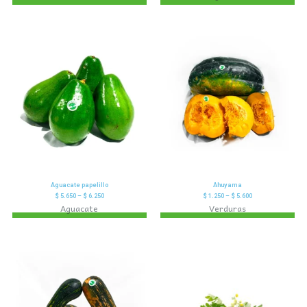
Aguacate papelillo
Ahuyama
$
5.650
–
$
6.250
$
1.250
–
$
5.600
Aguacate
Verduras