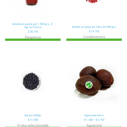
Achote en pasta por 1.000 grs. (1
Achote en pepa por libra de 500 grs.
kg) en frasco
$
14.750
$
35.105
Condimentos
Despensa
Agraz x500gr
Aguacate hass
$
11.000
$
1.500
–
$
3.750
Fruta seleccionada
Aguacate