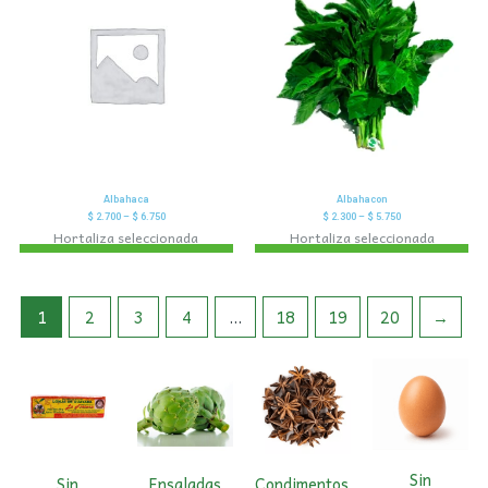
Albahaca
Albahacon
$
2.700
–
$
6.750
$
2.300
–
$
5.750
Hortaliza seleccionada
Hortaliza seleccionada
1
2
3
4
…
18
19
20
→
Sin
Sin
Ensaladas
Condimentos
,