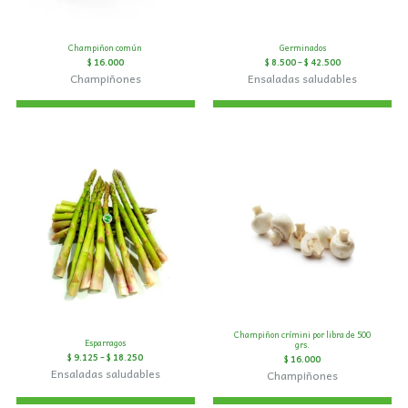
Champiñon común
Germinados
$
16.000
$
8.500
–
$
42.500
Champiñones
Ensaladas saludables
Champiñon crímini por libra de 500
Esparragos
grs.
$
9.125
–
$
18.250
$
16.000
Ensaladas saludables
Champiñones