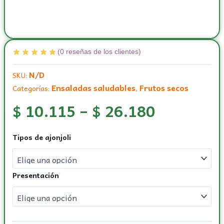
(
0
reseñas de los clientes)
N/D
SKU:
Ensaladas saludables
Frutos secos
Categorías:
,
$
10.115
–
$
26.180
Ajonjolí
Tipos de ajonjoli
negro
o
tostado
cantidad
Presentación