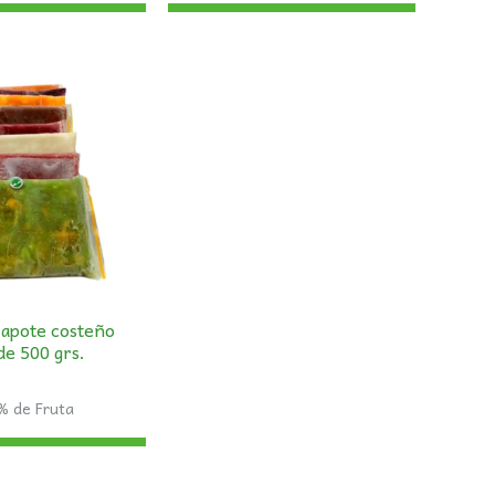
zapote costeño
de 500 grs.
% de Fruta