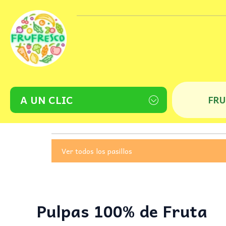
Ir
al
contenido
A UN CLIC
FR
Ver todos los pasillos
Pulpas 100% de Fruta