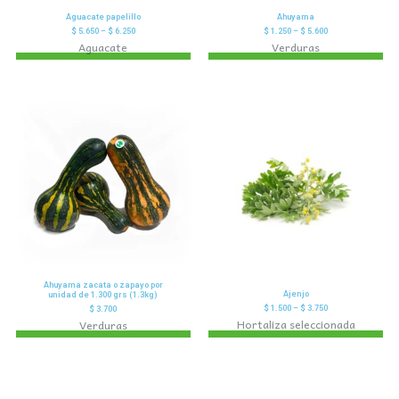
Aguacate papelillo
Ahuyama
$
5.650
–
$
6.250
$
1.250
–
$
5.600
Aguacate
Verduras
Ahuyama zacata o zapayo por
Ajenjo
unidad de 1.300 grs (1.3kg)
$
1.500
–
$
3.750
$
3.700
Hortaliza seleccionada
Verduras