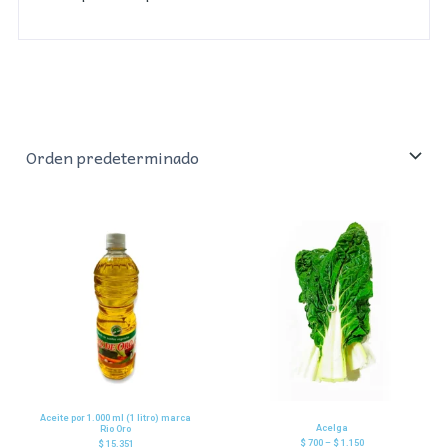
Aceite por 1.000 ml (1 litro) marca
Acelga
Rio Oro
$
700
–
$
1.150
$
15.351