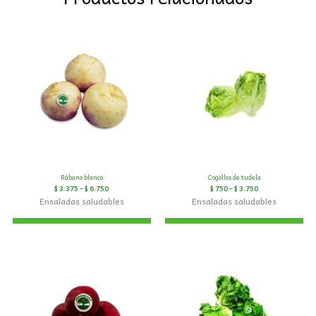
Rábano blanco
Cogollos de tudela
$
3.375
–
$
6.750
$
750
–
$
3.750
Ensaladas saludables
Ensaladas saludables