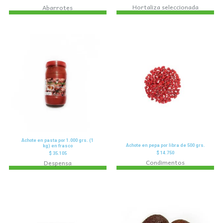
Hortaliza seleccionada
Abarrotes
Achote en pasta por 1.000 grs. (1
Achote en pepa por libra de 500 grs.
kg) en frasco
$
14.750
$
35.105
Condimentos
Despensa