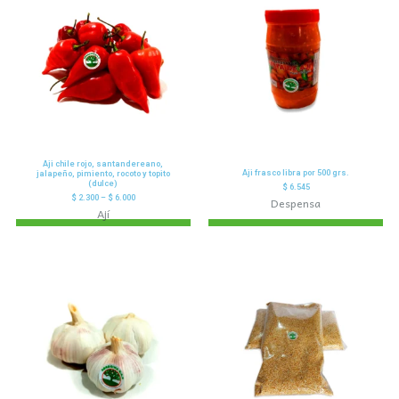
Aji chile rojo, santandereano,
Aji frasco libra por 500 grs.
jalapeño, pimiento, rocoto y topito
(dulce)
$
6.545
$
2.300
–
$
6.000
Despensa
Ají