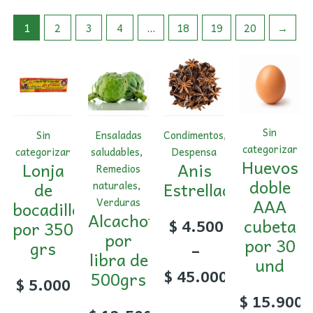
1
2
3
4
…
18
19
20
→
Sin
Sin
Ensaladas
Condimentos
,
categorizar
categorizar
saludables
,
Despensa
Huevos
Lonja
Anis
Remedios
doble
de
Estrellado
naturales
,
AAA
Verduras
bocadillo
Alcachofa
cubeta
$
4.500
por 350
por
por 30
grs
–
libra de
und
$
45.000
500grs
$
5.000
$
15.900