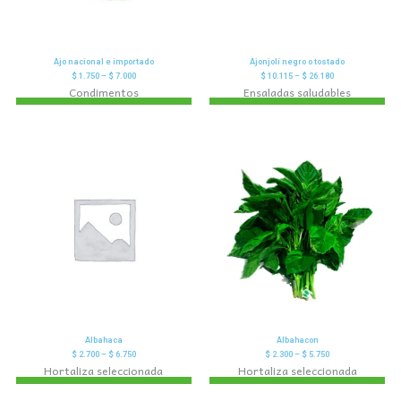
Ajo nacional e importado
Ajonjolí negro o tostado
$
1.750
–
$
7.000
$
10.115
–
$
26.180
Condimentos
Ensaladas saludables
Albahaca
Albahacon
$
2.700
–
$
6.750
$
2.300
–
$
5.750
Hortaliza seleccionada
Hortaliza seleccionada