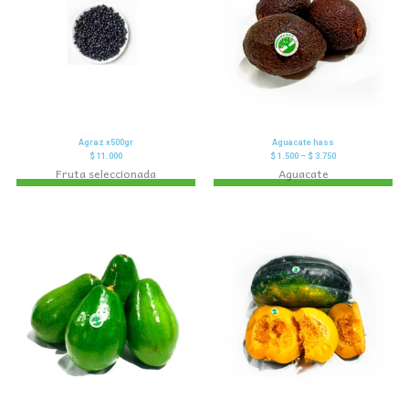
Agraz x500gr
Aguacate hass
$
11.000
$
1.500
–
$
3.750
Fruta seleccionada
Aguacate