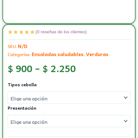
(
0
reseñas de los clientes)
N/D
SKU:
Ensaladas saludables
Verduras
Categorías:
,
$
900
–
$
2.250
Cebolla
Tipos cebolla
cabezona
blanca
cantidad
Presentación