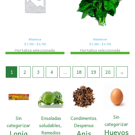
Albahaca
Albahacon
$
2.700
–
$
6.750
$
2.300
–
$
5.750
Hortaliza seleccionada
Hortaliza seleccionada
1
2
3
4
…
18
19
20
→
Sin
Sin
Ensaladas
Condimentos
,
categorizar
categorizar
saludables
,
Despensa
Huevos
Lonja
Anis
Remedios