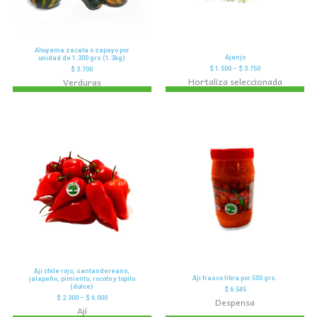
Ahuyama zacata o zapayo por
Ajenjo
unidad de 1.300 grs (1.3kg)
$
1.500
–
$
3.750
$
3.700
Hortaliza seleccionada
Verduras
Aji chile rojo, santandereano,
Aji frasco libra por 500 grs.
jalapeño, pimiento, rocoto y topito
(dulce)
$
6.545
$
2.300
–
$
6.000
Despensa
Ají