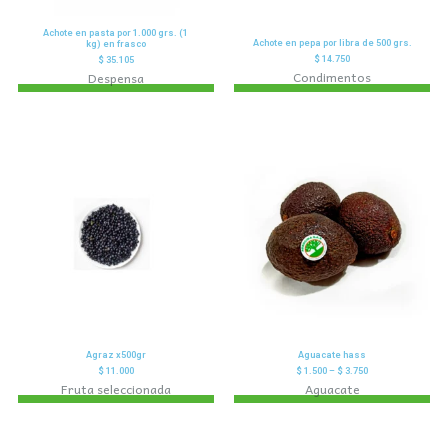
Achote en pasta por 1.000 grs. (1
Achote en pepa por libra de 500 grs.
kg) en frasco
$
14.750
$
35.105
Condimentos
Despensa
Agraz x500gr
Aguacate hass
$
11.000
$
1.500
–
$
3.750
Fruta seleccionada
Aguacate