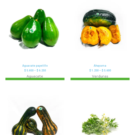
Aguacate papelillo
Ahuyama
$
5.650
–
$
6.250
$
1.250
–
$
5.600
Aguacate
Verduras