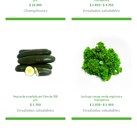
grs.
hidropónica
$
16.000
$
2.850
–
$
4.750
Champiñones
Ensaladas saludables
Pepino de ensalada por libra de 500
Lechuga crespa verde orgánica e
grs.
hidropónica
$
1.750
$
2.070
–
$
3.450
Ensaladas saludables
Ensaladas saludables