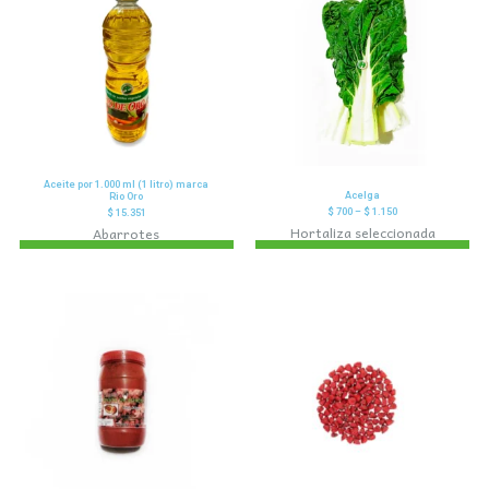
Aceite por 1.000 ml (1 litro) marca
Acelga
Rio Oro
$
700
–
$
1.150
$
15.351
Hortaliza seleccionada
Abarrotes