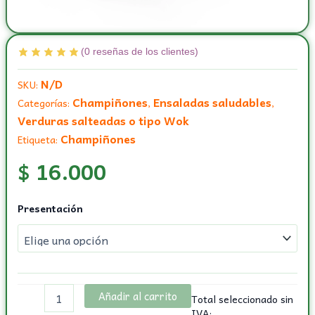
(
0
reseñas de los clientes)
N/D
SKU:
Champiñones
Ensaladas saludables
Categorías:
,
,
Verduras salteadas o tipo Wok
Champiñones
Etiqueta:
$
16.000
Champiñon
Presentación
común
cantidad
Añadir al carrito
Total seleccionado sin
IVA: