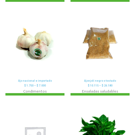
Ajo nacional e importado
Ajonjolí negro o tostado
$
1.750
–
$
7.000
$
10.115
–
$
26.180
Condimentos
Ensaladas saludables