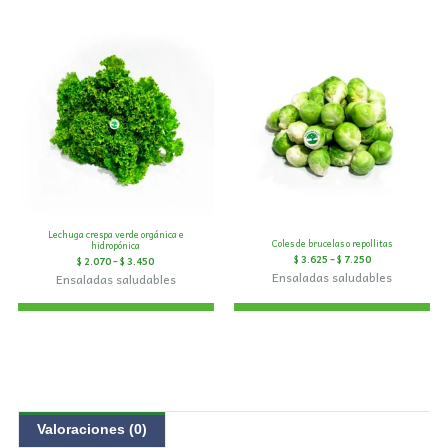
Lechuga crespa verde orgánica e
Coles de brucelas o repollitas
hidropónica
$
3.625
–
$
7.250
$
2.070
–
$
3.450
Ensaladas saludables
Ensaladas saludables
Valoraciones (0)