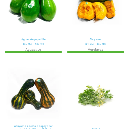
Aguacate papelillo
Ahuyama
$
5.650
–
$
6.250
$
1.250
–
$
5.600
Aguacate
Verduras
Ahuyama zacata o zapayo por