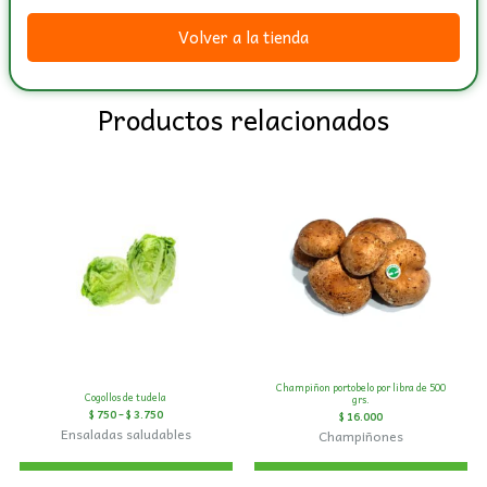
Volver a la tienda
Productos relacionados
Champiñon portobelo por libra de 500
Cogollos de tudela
grs.
$
750
–
$
3.750
$
16.000
Ensaladas saludables
Champiñones