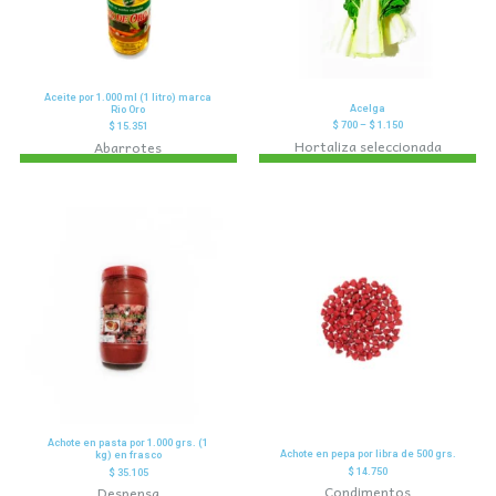
Aceite por 1.000 ml (1 litro) marca
Acelga
Rio Oro
$
700
–
$
1.150
$
15.351
Hortaliza seleccionada
Abarrotes
Achote en pasta por 1.000 grs. (1
Achote en pepa por libra de 500 grs.
kg) en frasco
$
14.750
$
35.105
Condimentos
Despensa