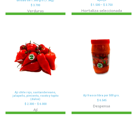
Ajenjo
unidad de 1.300 grs (1.3kg)
$
1.500
–
$
3.750
$
3.700
Hortaliza seleccionada
Verduras
Aji chile rojo, santandereano,
Aji frasco libra por 500 grs.
jalapeño, pimiento, rocoto y topito
(dulce)
$
6.545
$
2.300
–
$
6.000
Despensa
Ají