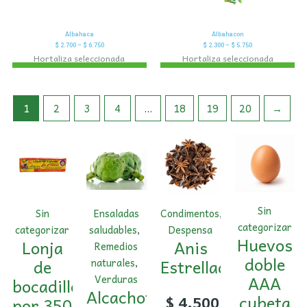
Albahaca
Albahacon
$
2.700
–
$
6.750
$
2.300
–
$
5.750
Hortaliza seleccionada
Hortaliza seleccionada
1
2
3
4
…
18
19
20
→
Sin
Sin
Ensaladas
Condimentos
,
categorizar
categorizar
saludables
,
Despensa
Huevos
Lonja
Anis
Remedios
doble
de
Estrellado
naturales
,
AAA
Verduras
bocadillo
Alcachofa
cubeta
$
4.500
por 350