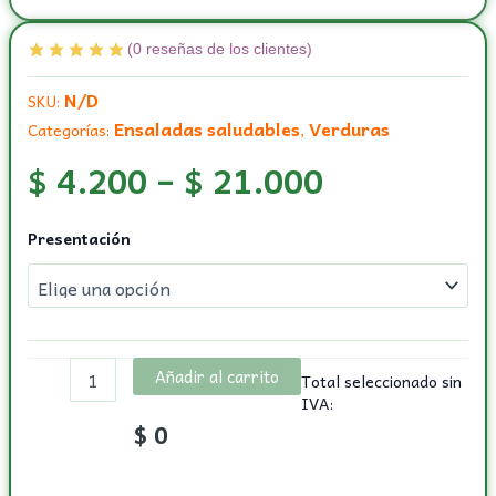
(
0
reseñas de los clientes)
N/D
SKU:
Ensaladas saludables
Verduras
Categorías:
,
$
4.200
–
$
21.000
Alfalfa
Presentación
cantidad
Añadir al carrito
Total seleccionado sin
IVA:
$
0