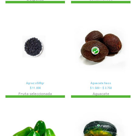
Agraz x500gr
Aguacate hass
$
11.000
$
1.500
–
$
3.750
Fruta seleccionada
Aguacate