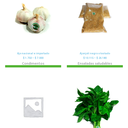
Ajo nacional e importado
Ajonjolí negro o tostado
$
1.750
–
$
7.000
$
10.115
–
$
26.180
Condimentos
Ensaladas saludables