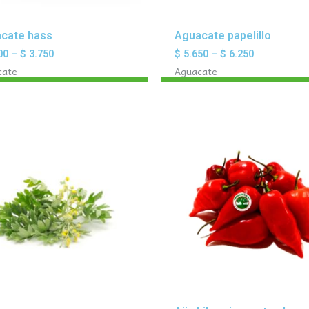
cate hass
Aguacate papelillo
00
–
$
3.750
$
5.650
–
$
6.250
cate
Aguacate