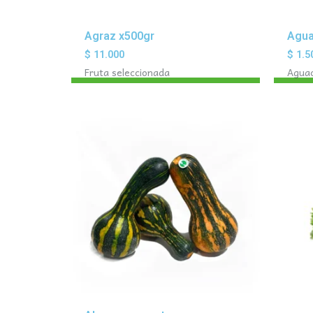
Agraz x500gr
Agua
$
11.000
$
1.5
Fruta seleccionada
Agua