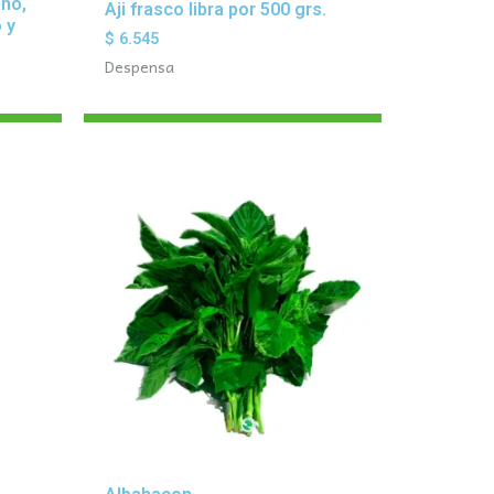
ano,
Aji frasco libra por 500 grs.
 y
$
6.545
Despensa