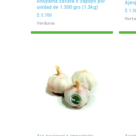
Ahuyama zacata o zapayo por
Ajen
unidad de 1.300 grs (1.3kg)
$
1.5
$
3.700
Horta
Verduras