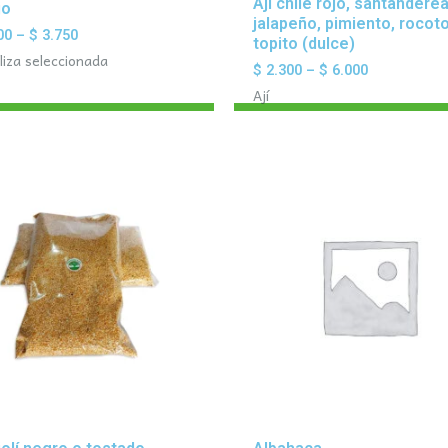
Aji chile rojo, santandere
jo
jalapeño, pimiento, rocoto
00
–
$
3.750
topito (dulce)
liza seleccionada
$
2.300
–
$
6.000
Ají