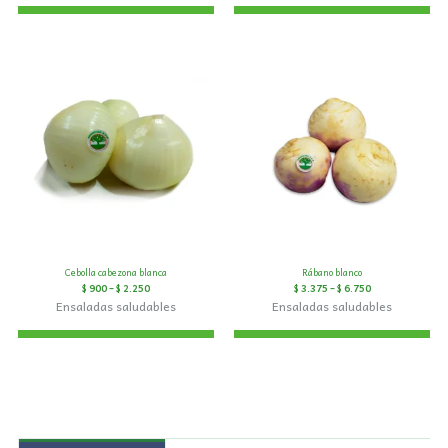
Cebolla cabezona blanca
Rábano blanco
$
900
–
$
2.250
$
3.375
–
$
6.750
Ensaladas saludables
Ensaladas saludables