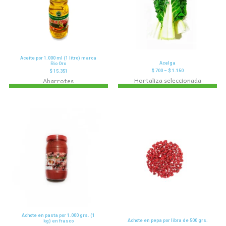
Aceite por 1.000 ml (1 litro) marca
Acelga
Rio Oro
$
700
–
$
1.150
$
15.351
Hortaliza seleccionada
Abarrotes
Achote en pasta por 1.000 grs. (1
Achote en pepa por libra de 500 grs.
kg) en frasco