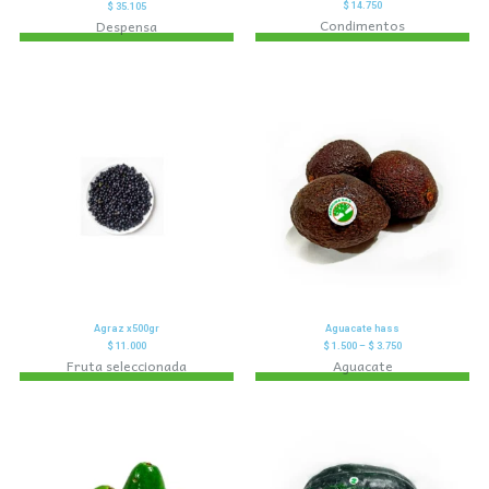
$
14.750
$
35.105
Condimentos
Despensa
Agraz x500gr
Aguacate hass
$
11.000
$
1.500
–
$
3.750
Fruta seleccionada
Aguacate