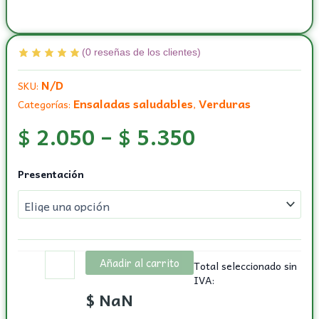
(
0
reseñas de los clientes)
N/D
SKU:
Ensaladas saludables
Verduras
Categorías:
,
$
2.050
–
$
5.350
Repollo
Presentación
morado
cantidad
Añadir al carrito
Total seleccionado sin
IVA:
$
NaN