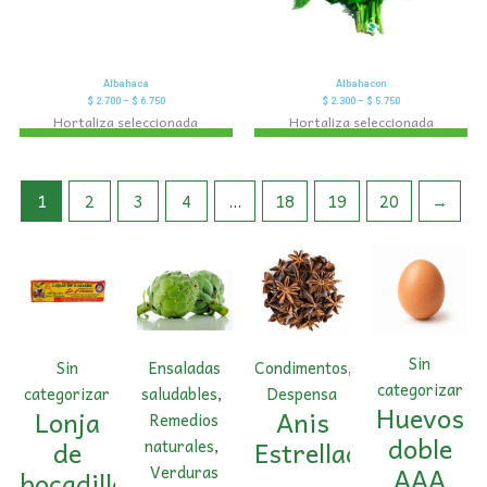
Albahaca
Albahacon
$
2.700
–
$
6.750
$
2.300
–
$
5.750
Hortaliza seleccionada
Hortaliza seleccionada
1
2
3
4
…
18
19
20
→
Sin
Sin
Ensaladas
Condimentos
,
categorizar
categorizar
saludables
,
Despensa
Huevos
Lonja
Anis
Remedios
doble
de
Estrellado
naturales
,
AAA
Verduras
bocadillo