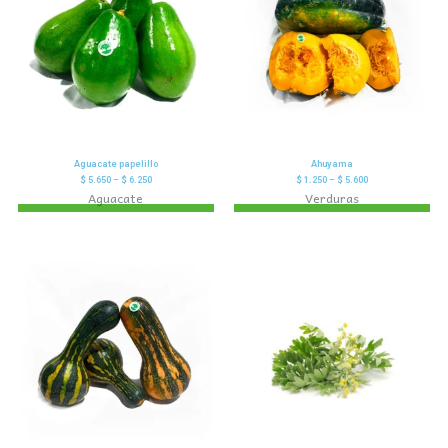
Aguacate papelillo
Ahuyama
$
5.650
–
$
6.250
$
1.250
–
$
5.600
Aguacate
Verduras