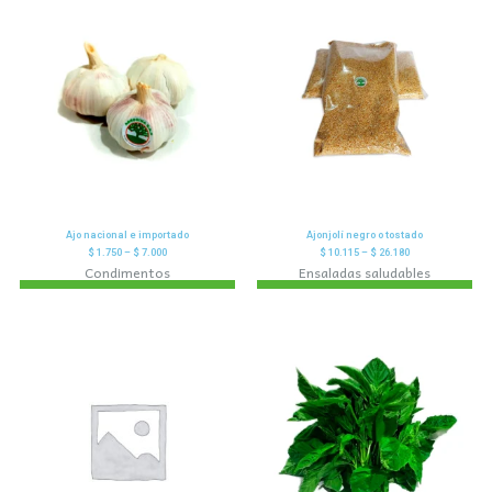
Ajo nacional e importado
Ajonjolí negro o tostado
$
1.750
–
$
7.000
$
10.115
–
$
26.180
Condimentos
Ensaladas saludables