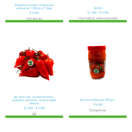
Ahuyama zacata o zapayo por
Ajenjo
unidad de 1.300 grs (1.3kg)
$
1.500
–
$
3.750
$
3.700
Hortaliza seleccionada
Verduras
Aji chile rojo, santandereano,
Aji frasco libra por 500 grs.
jalapeño, pimiento, rocoto y topito
(dulce)
$
6.545
$
2.300
–
$
6.000
Despensa
Ají