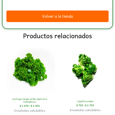
Volver a la tienda
Productos relacionados
Lechuga crespa verde orgánica e
Cogollo europeo
hidropónica
$
750
–
$
3.750
$
2.070
–
$
3.450
Ensaladas saludables
Ensaladas saludables