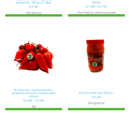
Ajenjo
unidad de 1.300 grs (1.3kg)
$
1.500
–
$
3.750
$
3.700
Hortaliza seleccionada
Verduras
Aji chile rojo, santandereano,
Aji frasco libra por 500 grs.
jalapeño, pimiento, rocoto y topito
(dulce)
$
6.545
$
2.300
–
$
6.000
Despensa
Ají