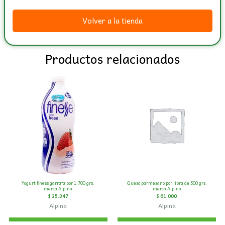
200
grs,
Volver a la tienda
marca
Alpina
cantidad
Productos relacionados
Yogurt finess garrafa por 1.700 grs.
Queso parmesano por libra de 500 grs.
marca Alpina
marca Alpina
$
25.347
$
61.000
Alpina
Alpina