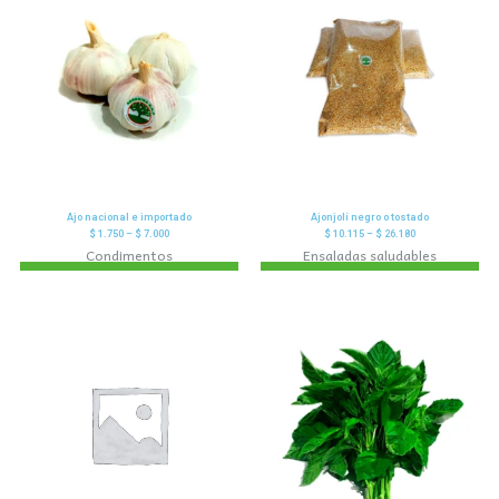
Ajo nacional e importado
Ajonjolí negro o tostado
$
1.750
–
$
7.000
$
10.115
–
$
26.180
Condimentos
Ensaladas saludables