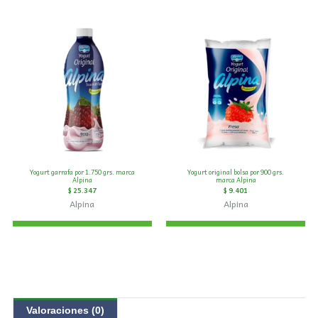
Yogurt garrafa por 1.750 grs. marca
Yogurt original bolsa por 900 grs.
Alpina
marca Alpina
$
25.347
$
9.401
Alpina
Alpina
Valoraciones (0)