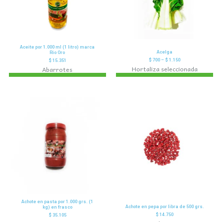
Aceite por 1.000 ml (1 litro) marca
Acelga
Rio Oro
$
700
–
$
1.150
$
15.351
Hortaliza seleccionada
Abarrotes
Achote en pasta por 1.000 grs. (1
Achote en pepa por libra de 500 grs.
kg) en frasco
$
14.750
$
35.105