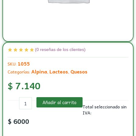
(
0
reseñas de los clientes)
1055
SKU:
Alpina
Lacteos
Quesos
Categorías:
,
,
$
7.140
Queso
Añadir al carrito
crema
Total seleccionado sin
finesse
IVA:
para
$
6000
untar
por