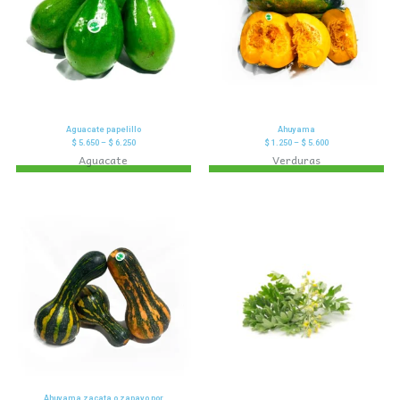
Aguacate papelillo
Ahuyama
$
5.650
–
$
6.250
$
1.250
–
$
5.600
Aguacate
Verduras
Ahuyama zacata o zapayo por