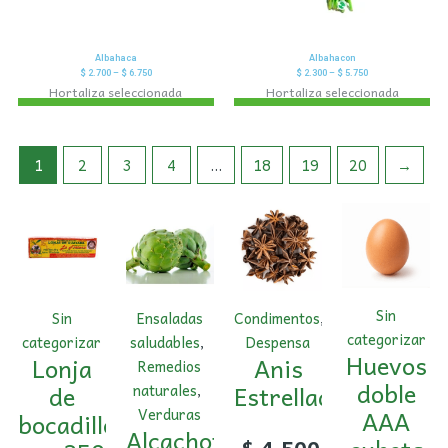
Albahaca
Albahacon
$
2.700
–
$
6.750
$
2.300
–
$
5.750
Hortaliza seleccionada
Hortaliza seleccionada
1
2
3
4
…
18
19
20
→
Sin
Sin
Ensaladas
Condimentos
,
categorizar
categorizar
saludables
,
Despensa
Huevos
Lonja
Anis
Remedios
doble
de
Estrellado
naturales
,
AAA
Verduras
bocadillo
Alcachofa