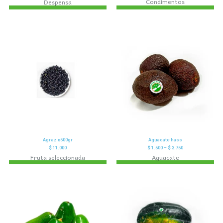
Condimentos
Despensa
Agraz x500gr
Aguacate hass
$
11.000
$
1.500
–
$
3.750
Fruta seleccionada
Aguacate