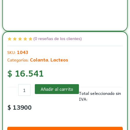
(
0
reseñas de los clientes)
1043
SKU:
Colanta
Lacteos
Categorías:
,
$
16.541
Queso
Añadir al carrito
campesino
Total seleccionado sin
por
IVA:
libra
$
13900
de
500
grs.
marca