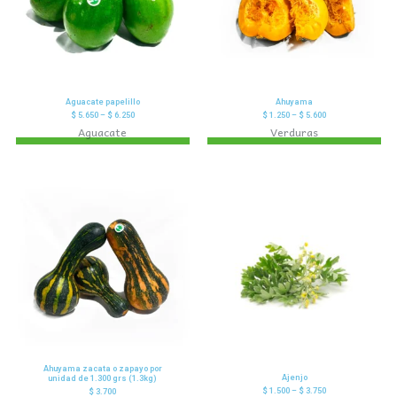
Aguacate papelillo
Ahuyama
$
5.650
–
$
6.250
$
1.250
–
$
5.600
Aguacate
Verduras
Ahuyama zacata o zapayo por
Ajenjo
unidad de 1.300 grs (1.3kg)
$
1.500
–
$
3.750
$
3.700