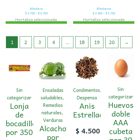
Albahaca
Albahacon
$
2.700
–
$
6.750
$
2.300
–
$
5.750
Hortaliza seleccionada
Hortaliza seleccionada
1
2
3
4
…
18
19
20
→
Sin
Sin
Ensaladas
Condimentos
,
categorizar
categorizar
saludables
,
Despensa
Huevos
Lonja
Anis
Remedios
doble
de
Estrellado
naturales
,
AAA
Verduras
bocadillo
Alcachofa
cubeta
$
4.500
por 350
por
por 30