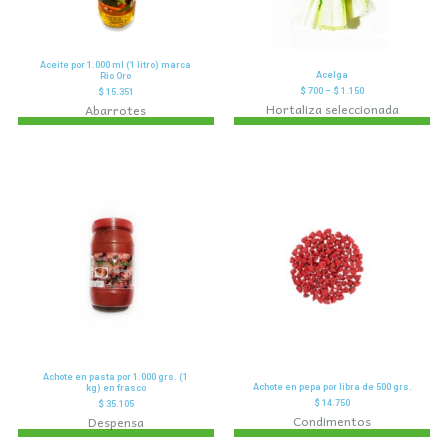
Aceite por 1.000 ml (1 litro) marca
Acelga
Rio Oro
$
700
–
$
1.150
$
15.351
Hortaliza seleccionada
Abarrotes
Achote en pasta por 1.000 grs. (1
Achote en pepa por libra de 500 grs.
kg) en frasco
$
14.750
$
35.105
Condimentos
Despensa