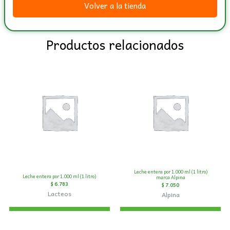
Volver a la tienda
Colanta
cantidad
Productos relacionados
Leche entera por 1.000 ml (1 litro)
Leche entera por 1.000 ml (1 litro)
marca Alpina
$
6.783
$
7.050
Lacteos
Alpina