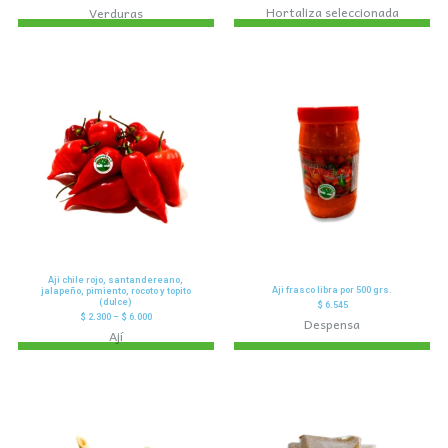
Hortaliza seleccionada
Verduras
Aji chile rojo, santandereano,
Aji frasco libra por 500 grs.
jalapeño, pimiento, rocoto y topito
(dulce)
$
6.545
$
2.300
–
$
6.000
Despensa
Ají