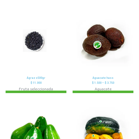
Agraz x500gr
Aguacate hass
$
11.000
$
1.500
–
$
3.750
Fruta seleccionada
Aguacate