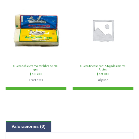
Queso doble crema por libra de 500
Queso finesse por 15 tajadas marca
grs.
Alpina
$
13.250
$
19.040
Lacteos
Alpina
Valoraciones (0)