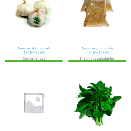
Ajo nacional e importado
Ajonjolí negro o tostado
$
1.750
–
$
7.000
$
10.115
–
$
26.180
Condimentos
Ensaladas saludables