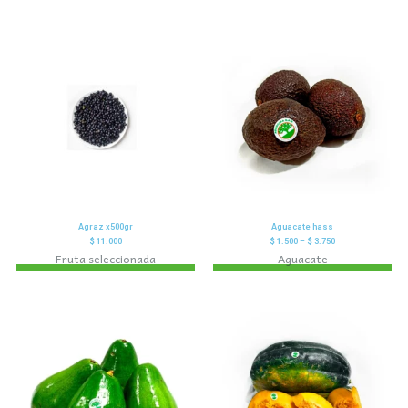
Agraz x500gr
Aguacate hass
$
11.000
$
1.500
–
$
3.750
Fruta seleccionada
Aguacate