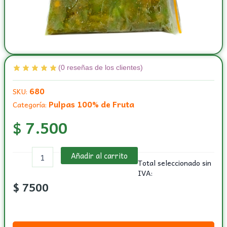
(
0
reseñas de los clientes)
680
SKU:
Pulpas 100% de Fruta
Categoría:
$
7.500
Pulpa
Añadir al carrito
de
Total seleccionado sin
zapote
IVA:
costeño
$
7500
por
libra
de
500