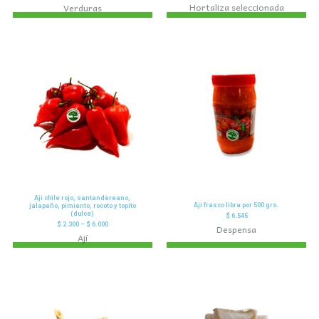
Hortaliza seleccionada
Verduras
Aji chile rojo, santandereano,
Aji frasco libra por 500 grs.
jalapeño, pimiento, rocoto y topito
(dulce)
$
6.545
$
2.300
–
$
6.000
Despensa
Ají