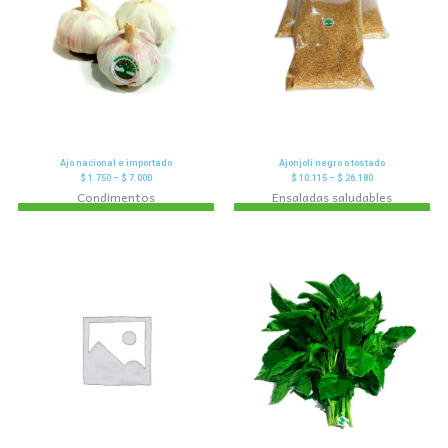
Ajo nacional e importado
Ajonjolí negro o tostado
$
1.750
–
$
7.000
$
10.115
–
$
26.180
Condimentos
Ensaladas saludables