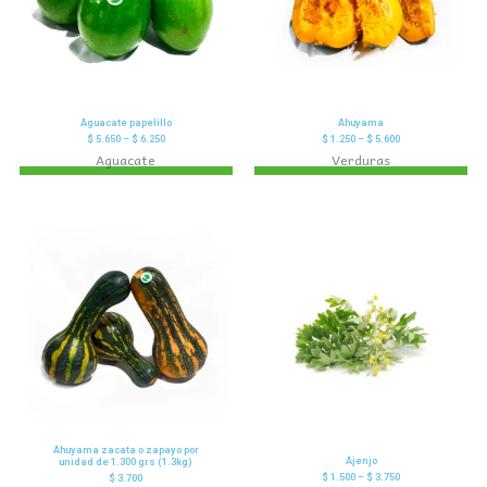
Aguacate papelillo
Ahuyama
$
5.650
–
$
6.250
$
1.250
–
$
5.600
Aguacate
Verduras
Ahuyama zacata o zapayo por
Ajenjo
unidad de 1.300 grs (1.3kg)
$
1.500
–
$
3.750
$
3.700