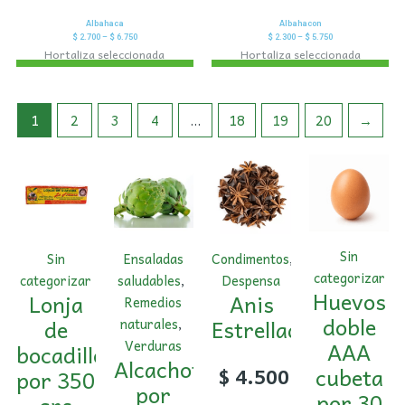
Albahaca
Albahacon
$
2.700
–
$
6.750
$
2.300
–
$
5.750
Hortaliza seleccionada
Hortaliza seleccionada
1
2
3
4
…
18
19
20
→
Sin
Sin
Ensaladas
Condimentos
,
categorizar
categorizar
saludables
,
Despensa
Huevos
Lonja
Anis
Remedios
doble
de
Estrellado
naturales
,
AAA
Verduras
bocadillo
Alcachofa
cubeta
$
4.500
por 350
por
por 30