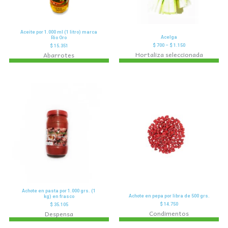
Aceite por 1.000 ml (1 litro) marca
Acelga
Rio Oro
$
700
–
$
1.150
$
15.351
Hortaliza seleccionada
Abarrotes
Achote en pasta por 1.000 grs. (1
Achote en pepa por libra de 500 grs.
kg) en frasco
$
14.750
$
35.105
Condimentos
Despensa