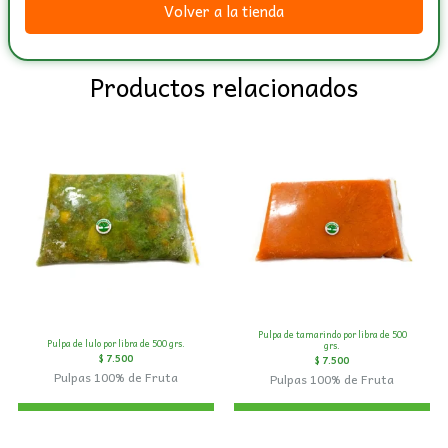
Volver a la tienda
grs.
cantidad
Productos relacionados
Pulpa de tamarindo por libra de 500
Pulpa de lulo por libra de 500 grs.
grs.
$
7.500
$
7.500
Pulpas 100% de Fruta
Pulpas 100% de Fruta