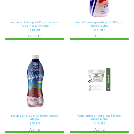
Yogurt en bolsa por 900 grs. sabor a
Yogurt finess garrafa por 1.700 grs.
fresa marca Colanta
marca Alpina
$
10.294
$
25.347
Colanta
Alpina
Yogurt garrafa por 1.750 grs. marca
Yogurt griego natural por 500 grs.
Alpina
marca Alpina
$
25.347
$
19.933
Alpina
Alpina