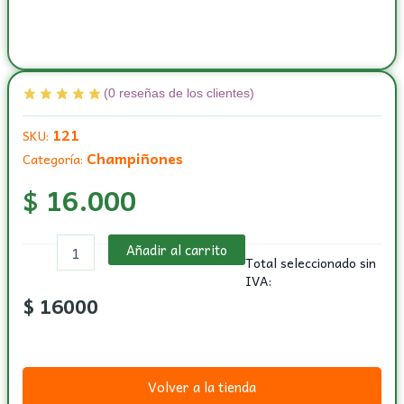
(
0
reseñas de los clientes)
121
SKU:
Champiñones
Categoría:
$
16.000
Orellanas
Añadir al carrito
por
Total seleccionado sin
libra
IVA:
de
$
16000
500
grs.
cantidad
Volver a la tienda