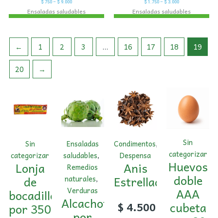
$
750
–
$
9.000
$
1.750
–
$
3.000
Ensaladas saludables
Ensaladas saludables
←
1
2
3
…
16
17
18
19
20
→
Sin
Sin
Ensaladas
Condimentos
,
categorizar
categorizar
saludables
,
Despensa
Huevos
Lonja
Anis
Remedios
doble
de
Estrellado
naturales
,
AAA
Verduras
bocadillo
Alcachofa
cubeta
$
4.500
por 350
por