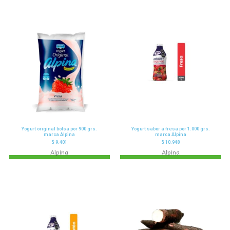
Yogurt original bolsa por 900 grs.
Yogurt sabor a fresa por 1.000 grs.
marca Alpina
marca Alpina
$
9.401
$
10.948
Alpina
Alpina