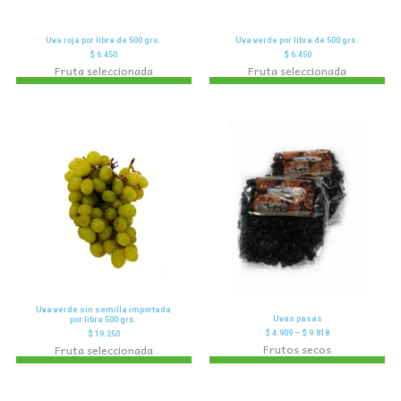
Uva roja por libra de 500 grs.
Uva verde por libra de 500 grs.
$
6.450
$
6.450
Fruta seleccionada
Fruta seleccionada
Uva verde sin semilla importada
Uvas pasas
por libra 500 grs.
$
4.909
–
$
9.818
$
19.250
Frutos secos
Fruta seleccionada