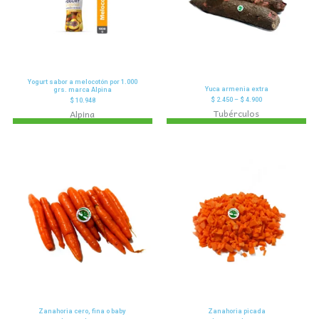
Yogurt sabor a melocotón por 1.000
Yuca armenia extra
grs. marca Alpina
$
2.450
–
$
4.900
$
10.948
Tubérculos
Alpina
Zanahoria cero, fina o baby
Zanahoria picada