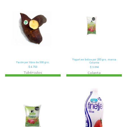
Yogurt en bolsa por 200 grs. marca
Yacón por libra de 500 grs.
Colanta
$
4.750
$
3.094
Tubérculos
Colanta