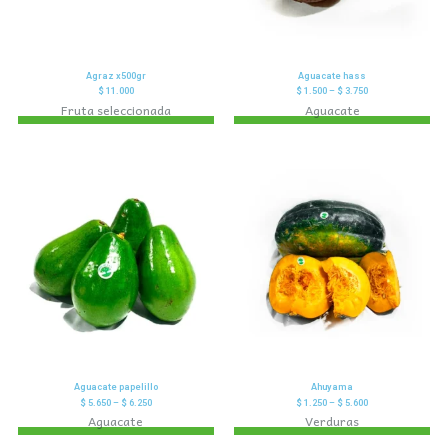
Agraz x500gr
Aguacate hass
$
11.000
$
1.500
–
$
3.750
Fruta seleccionada
Aguacate
Aguacate papelillo
Ahuyama
$
5.650
–
$
6.250
$
1.250
–
$
5.600
Aguacate
Verduras