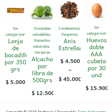
Sin
Sin
Ensaladas
Condimentos
,
categorizar
categorizar
saludables
,
Despensa
Huevos
Lonja
Anis
Remedios
doble
de
Estrellado
naturales
,
AAA
Verduras
bocadillo
Alcachofa
cubeta
$
4.500
por 350
por
por 30
grs
–
libra de
und
$
45.000
500grs
$
5.000
$
15.900
$
12.500
Copyright © 2026 Frufresco | Powered by
Tema Astra para