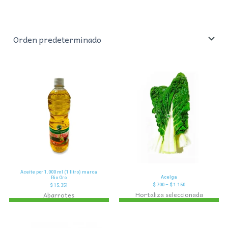
Aceite por 1.000 ml (1 litro) marca
Acelga
Rio Oro
$
700
–
$
1.150
$
15.351
Hortaliza seleccionada
Abarrotes