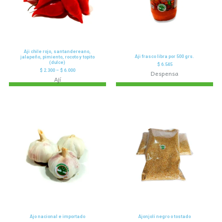
Aji chile rojo, santandereano,
Aji frasco libra por 500 grs.
jalapeño, pimiento, rocoto y topito
(dulce)
$
6.545
$
2.300
–
$
6.000
Despensa
Ají
Ajo nacional e importado
Ajonjolí negro o tostado