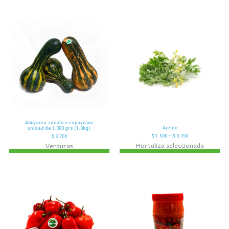
Ahuyama zacata o zapayo por
Ajenjo
unidad de 1.300 grs (1.3kg)
$
1.500
–
$
3.750
$
3.700
Hortaliza seleccionada
Verduras