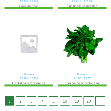
$
1.750
–
$
7.000
$
10.115
–
$
26.180
Condimentos
Ensaladas saludables
Albahaca
Albahacon
$
2.700
–
$
6.750
$
2.300
–
$
5.750
Hortaliza seleccionada
Hortaliza seleccionada
1
2
3
4
…
18
19
20
→