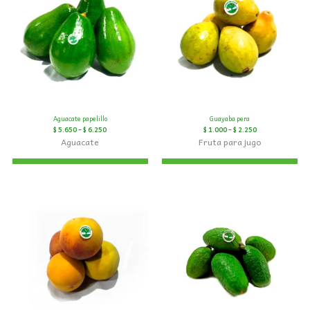
Aguacate papelillo
Guayaba pera
$
5.650
–
$
6.250
$
1.000
–
$
2.250
Aguacate
Fruta para jugo