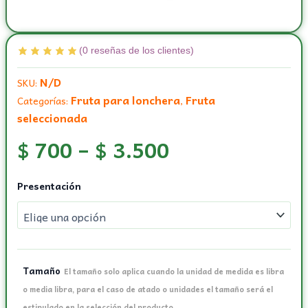
(
0
reseñas de los clientes)
N/D
SKU:
Fruta para lonchera
Fruta
Categorías:
,
seleccionada
$
700
–
$
3.500
Manzana
Presentación
nacional
cantidad
Tamaño
El tamaño solo aplica cuando la unidad de medida es libra
o media libra, para el caso de atado o unidades el tamaño será el
estipulado en la selección del producto.