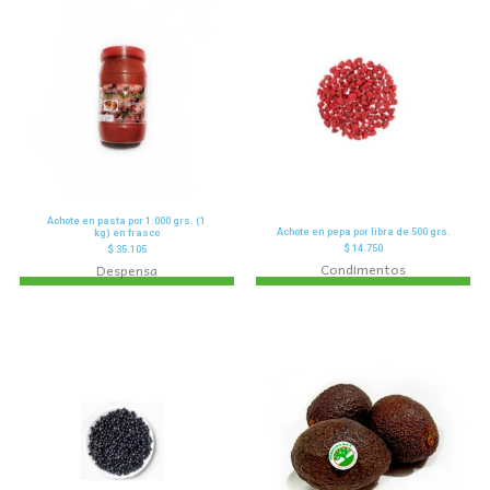
Achote en pasta por 1.000 grs. (1
Achote en pepa por libra de 500 grs.
kg) en frasco
$
14.750
$
35.105
Condimentos
Despensa