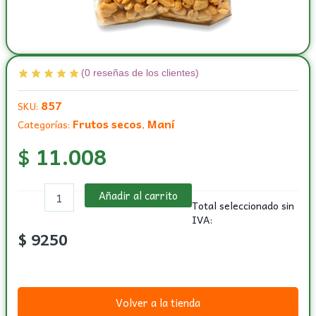
(
0
reseñas de los clientes)
857
SKU:
Frutos secos
Maní
Categorías:
,
$
11.008
Maní
Añadir al carrito
natural
Total seleccionado sin
por
IVA:
libra
$
9250
de
500
grs.
cantidad
Volver a la tienda