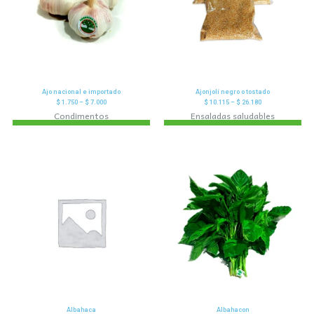
Ajo nacional e importado
Ajonjolí negro o tostado
$
1.750
–
$
7.000
$
10.115
–
$
26.180
Condimentos
Ensaladas saludables
Albahaca
Albahacon