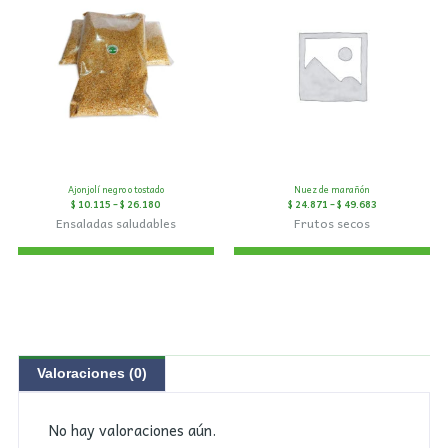
Ajonjolí negro o tostado
Nuez de marañón
$
10.115
–
$
26.180
$
24.871
–
$
49.683
Ensaladas saludables
Frutos secos
Valoraciones (0)
No hay valoraciones aún.