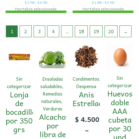
$
2.700
–
$
6.750
$
2.300
–
$
5.750
Hortaliza seleccionada
Hortaliza seleccionada
1
2
3
4
…
18
19
20
→
Sin
Sin
Ensaladas
Condimentos
,
categorizar
categorizar
saludables
,
Despensa
Huevos
Lonja
Anis
Remedios
doble
de
Estrellado
naturales
,
AAA
Verduras
bocadillo
Alcachofa
cubeta
$
4.500
por 350
por
por 30
grs
–
libra de
und