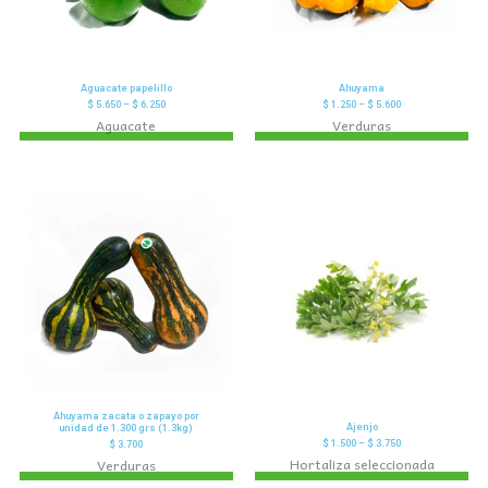
Aguacate papelillo
Ahuyama
$
5.650
–
$
6.250
$
1.250
–
$
5.600
Aguacate
Verduras
Ahuyama zacata o zapayo por
Ajenjo
unidad de 1.300 grs (1.3kg)
$
1.500
–
$
3.750
$
3.700
Hortaliza seleccionada
Verduras