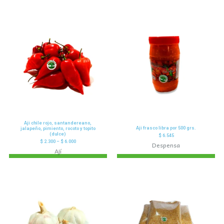
Aji chile rojo, santandereano,
Aji frasco libra por 500 grs.
jalapeño, pimiento, rocoto y topito
(dulce)
$
6.545
$
2.300
–
$
6.000
Despensa
Ají