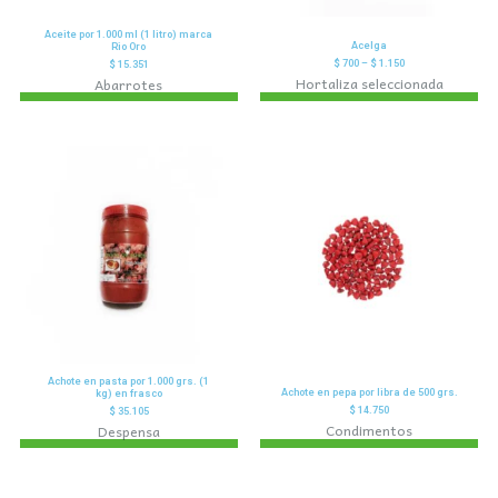
Aceite por 1.000 ml (1 litro) marca
Acelga
Rio Oro
$
700
–
$
1.150
$
15.351
Hortaliza seleccionada
Abarrotes
Achote en pasta por 1.000 grs. (1
Achote en pepa por libra de 500 grs.
kg) en frasco
$
14.750
$
35.105
Condimentos
Despensa