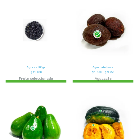
Agraz x500gr
Aguacate hass
$
11.000
$
1.500
–
$
3.750
Fruta seleccionada
Aguacate