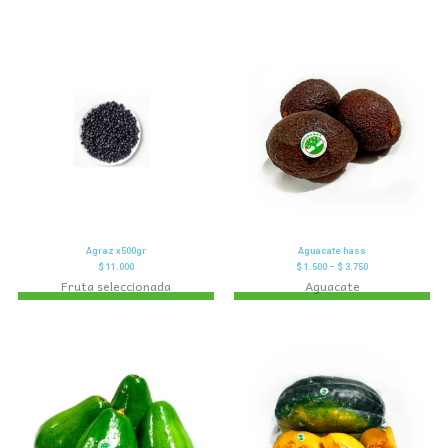
Agraz x500gr
Aguacate hass
$
11.000
$
1.500
–
$
3.750
Fruta seleccionada
Aguacate