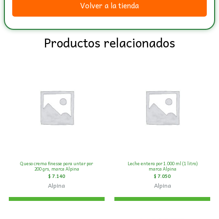
Volver a la tienda
Alpina
cantidad
Productos relacionados
Queso crema finesse para untar por
Leche entera por 1.000 ml (1 litro)
200 grs, marca Alpina
marca Alpina
$
7.140
$
7.050
Alpina
Alpina