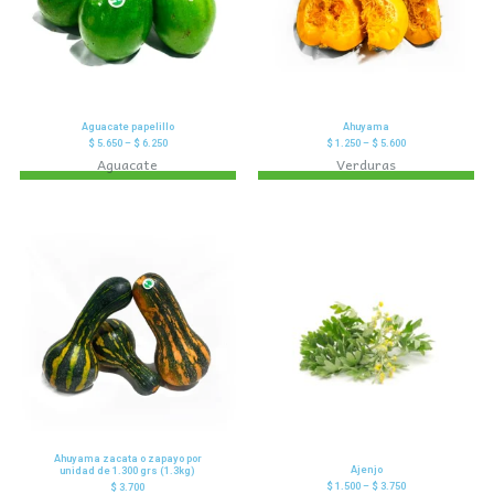
Aguacate papelillo
Ahuyama
$
5.650
–
$
6.250
$
1.250
–
$
5.600
Aguacate
Verduras
Ahuyama zacata o zapayo por
Ajenjo
unidad de 1.300 grs (1.3kg)
$
1.500
–
$
3.750
$
3.700