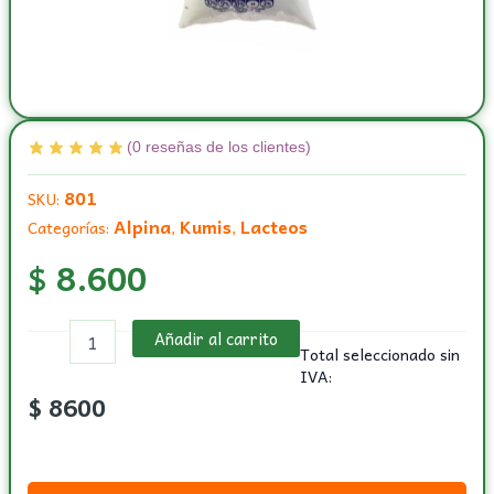
(
0
reseñas de los clientes)
801
SKU:
Alpina
Kumis
Lacteos
Categorías:
,
,
$
8.600
Kumis
Añadir al carrito
bolsa
Total seleccionado sin
por
IVA:
1.000
$
8600
ml
(1
litro)
marca