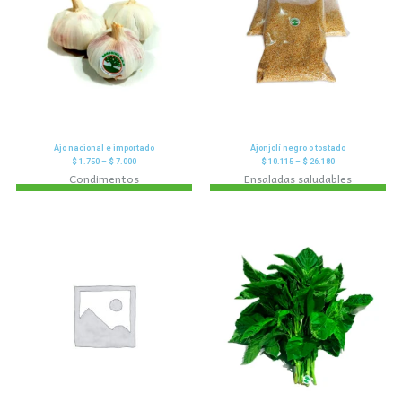
Ajo nacional e importado
Ajonjolí negro o tostado
$
1.750
–
$
7.000
$
10.115
–
$
26.180
Condimentos
Ensaladas saludables