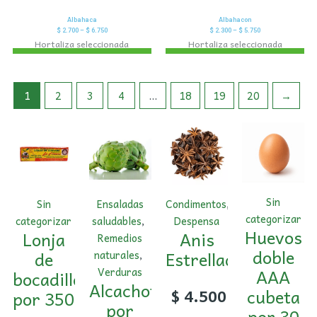
Albahaca
Albahacon
$
2.700
–
$
6.750
$
2.300
–
$
5.750
Hortaliza seleccionada
Hortaliza seleccionada
1
2
3
4
…
18
19
20
→
Sin
Sin
Ensaladas
Condimentos
,
categorizar
categorizar
saludables
,
Despensa
Huevos
Lonja
Anis
Remedios
doble
de
Estrellado
naturales
,
AAA
Verduras
bocadillo
Alcachofa
cubeta
$
4.500
por 350
por
por 30