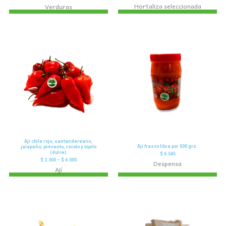
Hortaliza seleccionada
Verduras
Aji chile rojo, santandereano,
Aji frasco libra por 500 grs.
jalapeño, pimiento, rocoto y topito
(dulce)
$
6.545
$
2.300
–
$
6.000
Despensa
Ají