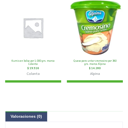
Kumis en bolsa por 1.000 grs. marca
Queso para untar cremosino por 380
Colanta
grs. marca Alpina
$
19.516
$
14.280
Colanta
Alpina
Valoraciones (0)