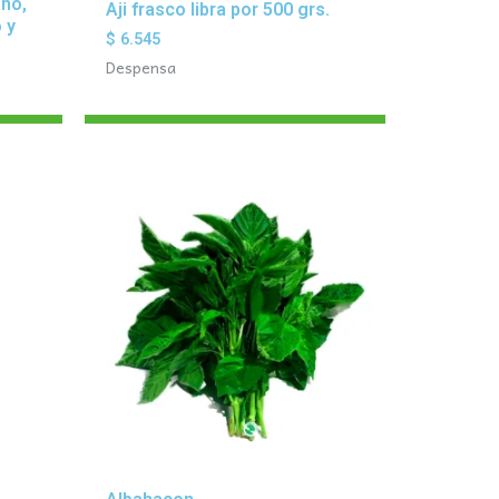
ano,
Aji frasco libra por 500 grs.
 y
$
6.545
Despensa