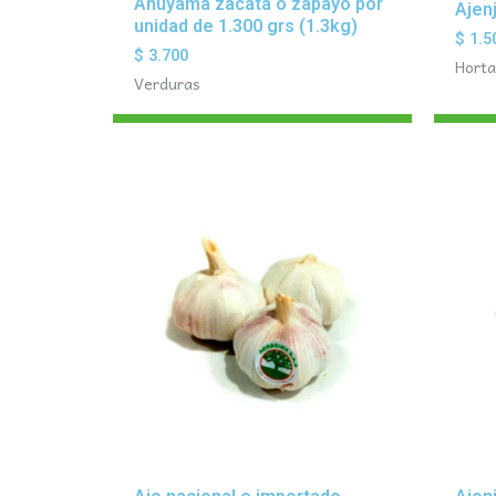
Ahuyama zacata o zapayo por
Ajen
unidad de 1.300 grs (1.3kg)
$
1.5
$
3.700
Horta
Verduras