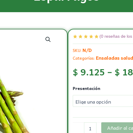
(
0
reseñas de los 
N/D
SKU:
Ensaladas salu
Categorías:
$
9.125
–
$
18
Esparragos
Presentación
cantidad
Añadir al c