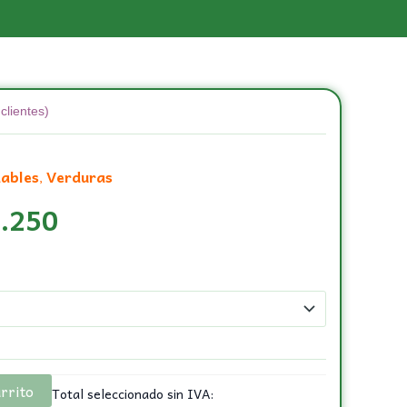
clientes)
dables
Verduras
,
.250
arrito
Total seleccionado sin IVA: