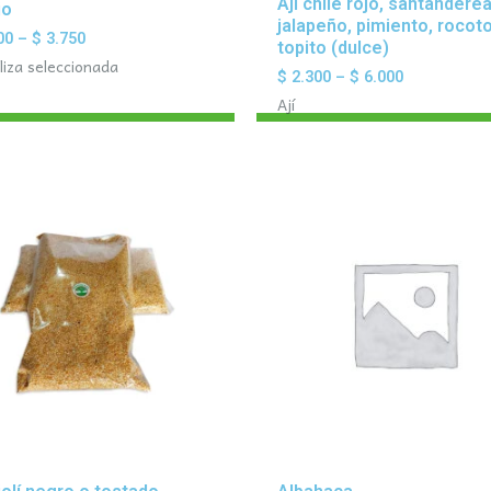
Aji chile rojo, santandere
jo
jalapeño, pimiento, rocoto
00
–
$
3.750
topito (dulce)
liza seleccionada
$
2.300
–
$
6.000
Ají