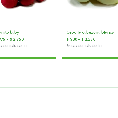
anito baby
Cebolla cabezona blanca
375
–
$
2.750
$
900
–
$
2.250
ladas saludables
Ensaladas saludables