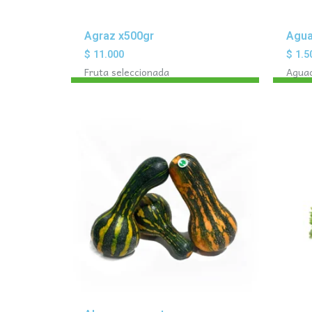
Agraz x500gr
Agua
$
11.000
$
1.5
Fruta seleccionada
Agua