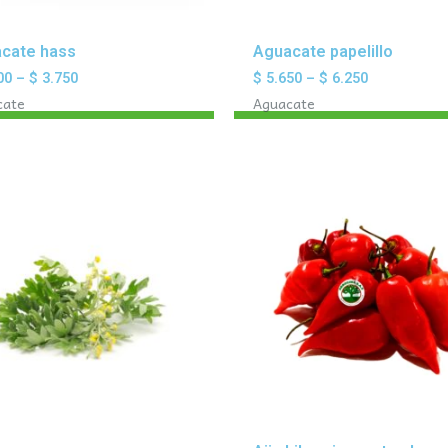
cate hass
Aguacate papelillo
00
–
$
3.750
$
5.650
–
$
6.250
cate
Aguacate