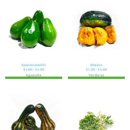
Aguacate papelillo
Ahuyama
$
5.650
–
$
6.250
$
1.250
–
$
5.600
Aguacate
Verduras