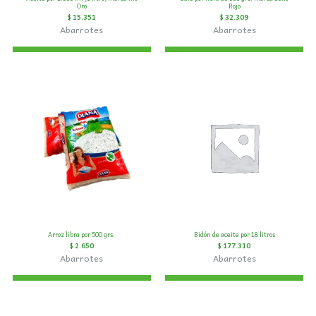
Oro
Rojo
$
15.351
$
32.309
Abarrotes
Abarrotes
Arroz libra por 500 grs.
Bidón de aceite por 18 litros
$
2.650
$
177.310
Abarrotes
Abarrotes