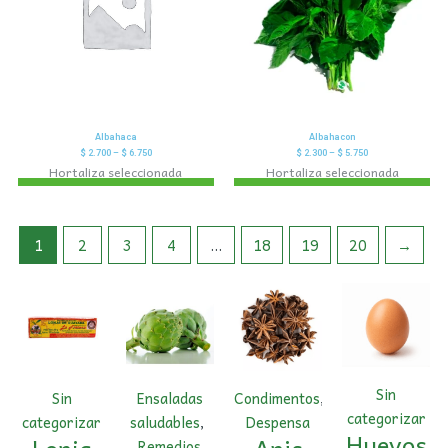
Albahaca
Albahacon
$
2.700
–
$
6.750
$
2.300
–
$
5.750
Hortaliza seleccionada
Hortaliza seleccionada
1
2
3
4
…
18
19
20
→
Sin
Sin
Ensaladas
Condimentos
,
categorizar
categorizar
saludables
,
Despensa
Huevos
Lonja
Anis
Remedios