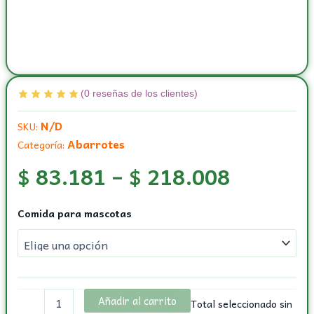
(
0
reseñas de los clientes)
N/D
SKU:
Abarrotes
Categoría:
$
83.181
–
$
218.008
Comida
Comida para mascotas
para
mascotas
(perros
y
gatos)
cantidad
Añadir al carrito
Total seleccionado sin