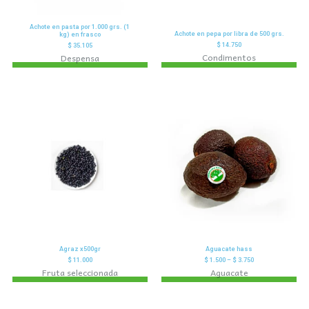
Achote en pasta por 1.000 grs. (1
Achote en pepa por libra de 500 grs.
kg) en frasco
$
14.750
$
35.105
Condimentos
Despensa
Agraz x500gr
Aguacate hass
$
11.000
$
1.500
–
$
3.750
Fruta seleccionada
Aguacate