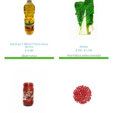
Aceite por 1.000 ml (1 litro) marca
Acelga
Rio Oro
$
700
–
$
1.150
$
15.351
Hortaliza seleccionada
Abarrotes