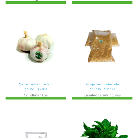
Ajo nacional e importado
Ajonjolí negro o tostado
$
1.750
–
$
7.000
$
10.115
–
$
26.180
Condimentos
Ensaladas saludables