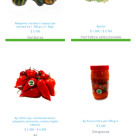
Ahuyama zacata o zapayo por
Ajenjo
unidad de 1.300 grs (1.3kg)
$
1.500
–
$
3.750
$
3.700
Hortaliza seleccionada
Verduras
Aji chile rojo, santandereano,
Aji frasco libra por 500 grs.
jalapeño, pimiento, rocoto y topito
(dulce)
$
6.545
$
2.300
–
$
6.000
Despensa
Ají