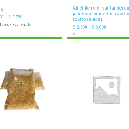
Aji chile rojo, santandere
jo
jalapeño, pimiento, rocoto
00
–
$
3.750
topito (dulce)
liza seleccionada
$
2.300
–
$
6.000
Ají