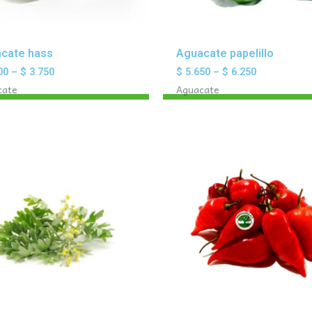
cate hass
Aguacate papelillo
00
–
$
3.750
$
5.650
–
$
6.250
cate
Aguacate