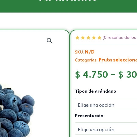
(
0
reseñas de los 
N/D
SKU:
Fruta seleccion
Categorías:
$
4.750
–
$
30
Arandano
Tipos de arándano
cantidad
Presentación