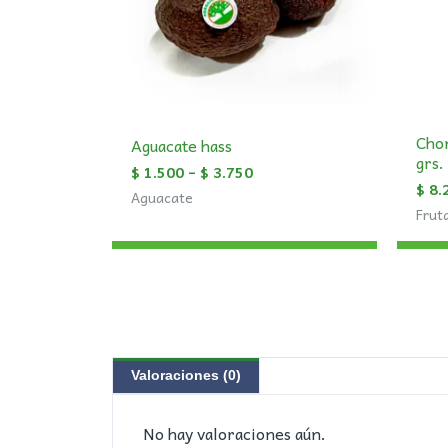
Chon
Aguacate hass
grs.
$
1.500
–
$
3.750
$
8.
Aguacate
Frut
Valoraciones (0)
No hay valoraciones aún.