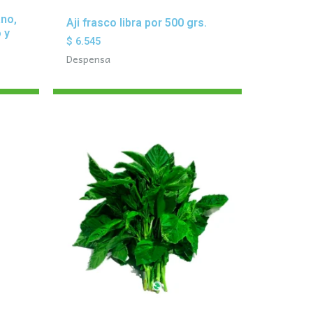
ano,
Aji frasco libra por 500 grs.
 y
$
6.545
Despensa